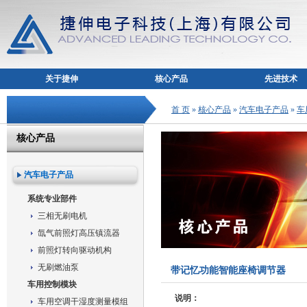
关于捷伸
核心产品
先进技术
首 页
»
核心产品
»
汽车电子产品
»
车
核心产品
汽车电子产品
系统专业部件
三相无刷电机
氙气前照灯高压镇流器
前照灯转向驱动机构
无刷燃油泵
带记忆功能智能座椅调节器
车用控制模块
说明：
车用空调干湿度测量模组