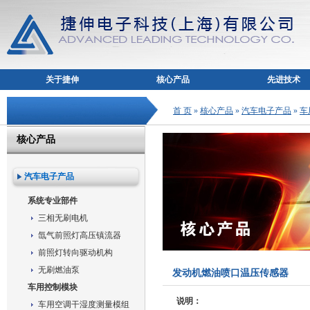
关于捷伸
核心产品
先进技术
首 页
»
核心产品
»
汽车电子产品
»
车
核心产品
汽车电子产品
系统专业部件
三相无刷电机
氙气前照灯高压镇流器
前照灯转向驱动机构
无刷燃油泵
发动机燃油喷口温压传感器
车用控制模块
说明：
车用空调干湿度测量模组