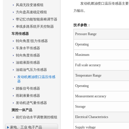
发动机燃油喷口温压传感器主要
风扇无段变速模组
力输出。
方向盘高速稳定模组
带记忆功能智能座椅调节器
技术参数：
单线多路系统开关控制器
车用传感器
Pressure Range
转向角度/扭力传感器
Operating
车身水平传感器
Maximum
转向角度传感器
油箱液面传感器
Full scale accuracy
油箱油气压力传感器
Temperature Range
发动机燃油喷口温压传感
器
Operating
踏板信号传感器
雨刷液量传感器
Measurement accuracy
发动机进气量传感器
Storage
测控一体产品
Electrical Characteristics
前灯自动水平调整测控模组
家电、工业 电子产品
Supply voltage