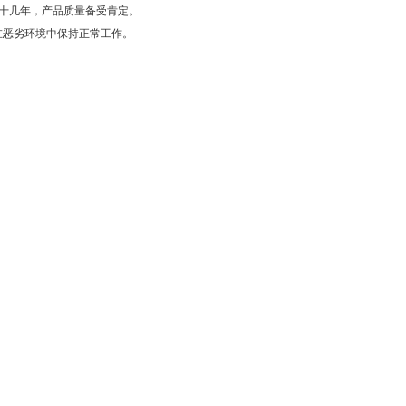
厂十几年，产品质量备受肯定。
在恶劣环境中保持正常工作。