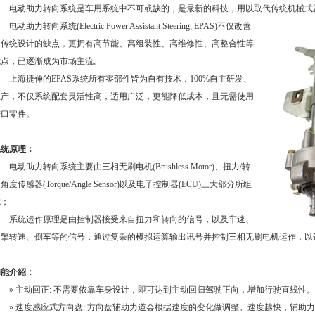
电动助力转向系统是车用系统中不可或缺的，是最新的科技，用以取代传统机械式
电动助力转向系统(Electric Power Assistant Steering; EPAS)不仅改善
了传统设计的缺点，更拥有高节能、高组装性、高维修性、高整合性等
优点，已逐渐成为市场主流。
上海捷伸的EPAS系统所有零部件皆为自有技术，100%自主研发、
生产，不仅系统配套灵活性高，适用广泛，更能降低成本，且无需使用
进口零件。
系统原理：
电动助力转向系统主要由三相无刷电机(Brushless Motor)、扭力/转
角度传感器(Torque/Angle Sensor)以及电子控制器(ECU)三大部分所组
成；
系统运作原理是由控制器接受来自扭力和转向的信号，以及车速、
引擎转速、倒车等的信号，通过复杂的模拟运算输出讯号并控制三相无刷电机运作，以
功能介紹：
» 主动回正: 不需要依靠车身设计，即可达到主动回归驾驶正向，增加行驶直线性。
» 速度感应式方向盘: 方向盘辅助力道会根据速度的变化做调整。速度越快，辅助